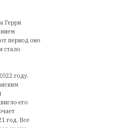
а Герри
анием
 тот период оно
и стало
2022 году.
анским
й
вигло его
ючает
1 год. Все