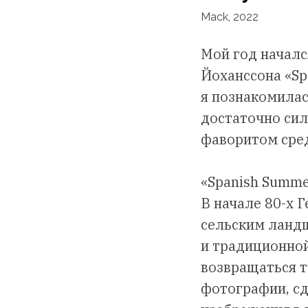
Mack, 2022
Мой год началс
Йоханссона «S
я познакомилас
достаточно сил
фаворитом сред
«Spanish Summe
В начале 80-х 
сельским ландш
и традиционной
возвращаться т
фотографии, сде