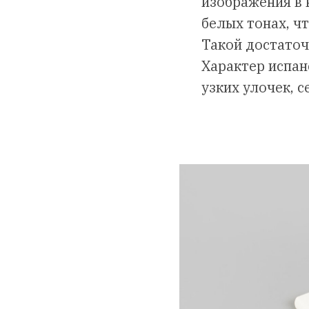
изображения в 
белых тонах, ч
Такой достато
Характер испан
узких улочек, 