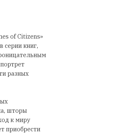
s of Citizens»
 серии книг,
 проницательным
 портрет
ти разных
ных
ка, шторы
ход к миру
ет приобрести