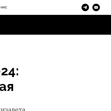
 НАС
24:
ая
лизавета