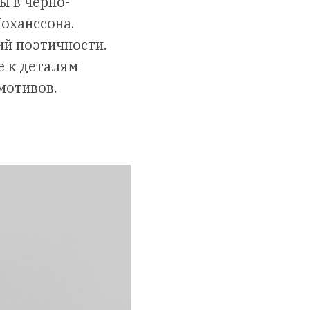
ы в черно-
Йоханссона.
й поэтичности.
е к деталям
мотивов.