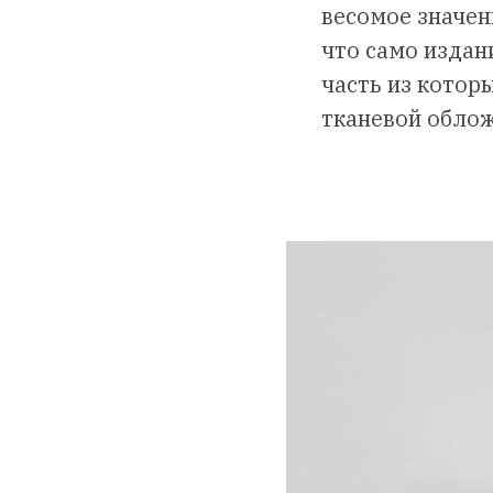
весомое значен
что само издан
часть из котор
тканевой обло