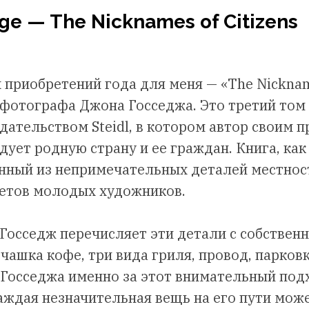
ge — The Nicknames of Citizens
 приобретений года для меня — «The Nickname
фотографа Джона Госседжа. Это третий том в
ательством Steidl, в котором автор своим
дует родную страну и ее граждан. Книга, как
нный из непримечательных деталей местнос
ретов молодых художников.
 Госседж перечисляет эти детали с собствен
чашка кофе, три вида гриля, провод, парков
 Госседжа именно за этот внимательный под
каждая незначительная вещь на его пути мож