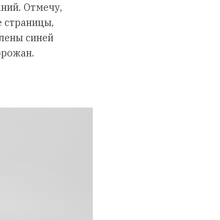
ний. Отмечу,
е страницы,
млены синей
орожан.