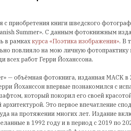
я с приобретения книги шведского фотограф
panish Summer». С данным фотокнижным изд
ь в рамках
курса «Поэтика изображения»
. В
ьно повлияло на мою личную фотопрактику 
и всех работ Герри Йоханссона.
r» — объёмная фотокнига, изданная MACK в 
Герри Йоханссон впервые познакомился с исп
афтом, который покорил его своей красото
 архитектурой. Это первое впечатление спод
уда на протяжении многих лет. Издание вкл
ланные в 1992 году и в период с 2019 по 202