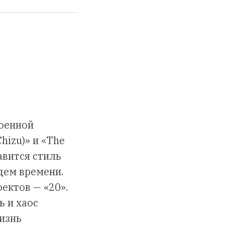
военной
hizu)» и «The
авится стиль
щем времени.
оектов — «20».
ь и хаос
изнь