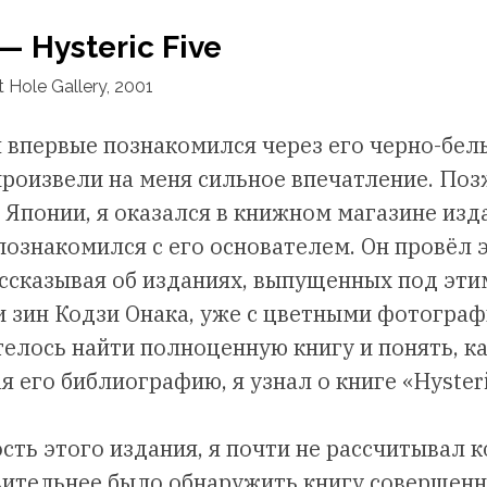
— Hysteric Five
 Hole Gallery, 2001
я впервые познакомился через его черно-бе
произвели на меня сильное впечатление. Поз
 Японии, я оказался в книжном магазине изд
 познакомился с его основателем. Он провёл 
ассказывая об изданиях, выпущенных под эти
и зин Кодзи Онака, уже с цветными фотогра
телось найти полноценную книгу и понять, ка
я его библиографию, я узнал о книге «Hysteri
сть этого издания, я почти не рассчитывал к
вительнее было обнаружить книгу совершен