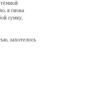
в тёмной
о, я снова
бой сумку,
ью, захотелось