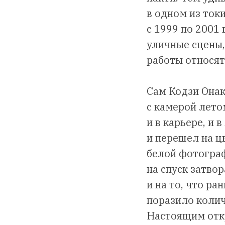
в одном из ток
с 1999 по 2001 
уличные сцены,
работы относят
Сам Кодзи Онак
с камерой летом
и в карьере, и 
и перешел на ц
белой фотограф
на спуск затво
и на то, что р
поразило колич
Настоящим откр