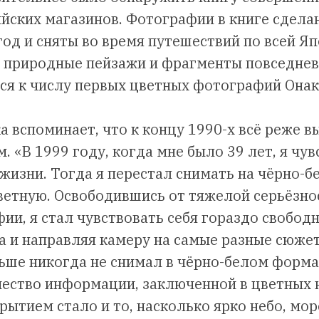
ийских магазинов. Фотографии в книге сдела
год и сняты во время путешествий по всей Яп
 природные пейзажи и фрагменты повседнев
ся к числу первых цветных фотографий Онак
а вспоминает, что к концу 1990-х всё реже 
. «В 1999 году, когда мне было 39 лет, я чу
в жизни. Тогда я перестал снимать на чёрно-
ветную. Освободившись от тяжелой серьёзно
ии, я стал чувствовать себя гораздо свобод
ра и направляя камеру на самые разные сюже
аньше никогда не снимал в чёрно-белом форма
ество информации, заключенной в цветных 
ытием стало и то, насколько ярко небо, мор