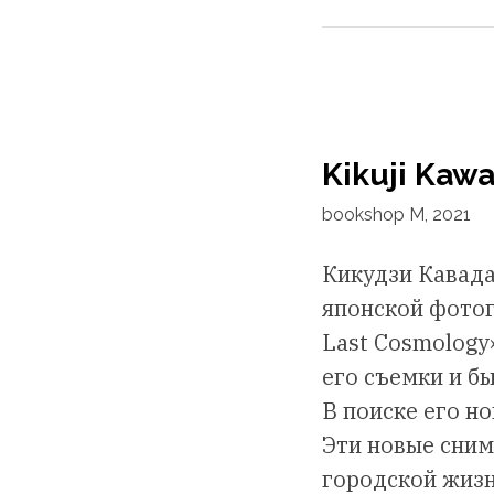
Kikuji Kaw
bookshop M, 2021
Кикудзи Кавада
японской фотог
Last Cosmology
его съемки и б
В поиске его н
Эти новые сним
городской жизн