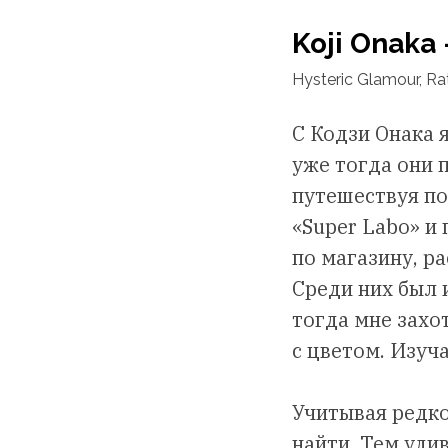
Koji Onaka 
Hysteric Glamour, Rat
С Кодзи Онака 
уже тогда они 
путешествуя по
«Super Labo» и
по магазину, р
Среди них был 
тогда мне захо
с цветом. Изуча
Учитывая редко
найти. Тем уди