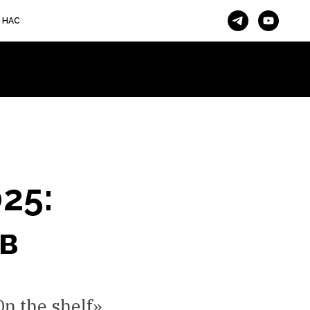
 НАС
25:
в
 the shelf»