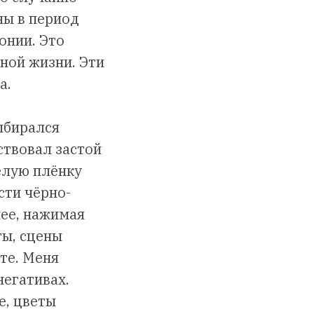
ны в период
онии. Это
ной жизни. Эти
а.
выбирался
вствовал застой
белую плёнку
сти чёрно-
нее, нажимая
ты, сцены
те. Меня
негативах.
е, цветы