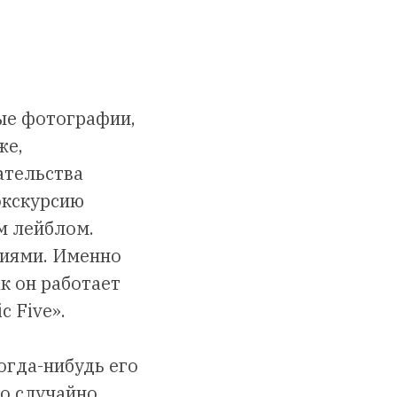
лые фотографии,
же,
ательства
экскурсию
м лейблом.
фиями. Именно
к он работает
c Five».
огда-нибудь его
но случайно