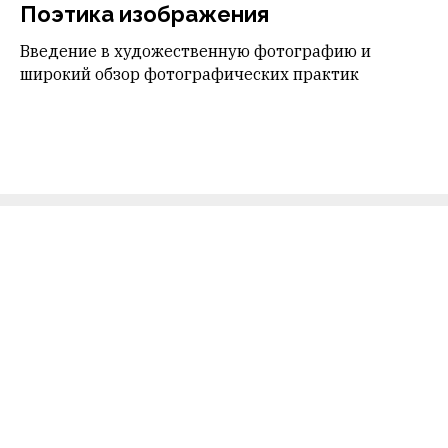
Поэтика изображения
Введение в художественную фотографию и
широкий обзор фотографических практик
Медиум
Политика обработки
персональных данных
НПД Иванов Дмитрий
© Медиум, 2023-2026
Юрьевич
ИНН 781430012987
mediumforthemasses@gmail.com