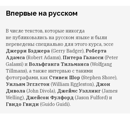
Впервые на русском
В числе текстов, которые никогда
не публиковались на русском языке и были
переведены специально для этого курса, эссе
Джерри Бэджера
(Gerry Badger),
Роберта
Адамса
(Robert Adams),
Питера Галасси
(Peter
Galassi) и
Вольфганга Тильманса
(Wolfgang
Tillmans), а также интервью с такими
фотографами, как
Стивен Шор
(Stephen Shore),
Уильям Эгглстон
(William Eggleston),
Джон
Дивола
(John Divola),
Джеймс Уэллинг
(James
Welling),
Джейсон Фулфорд
(Jason Fulford) и
Гвидо Гвиди
(Guido Guidi).