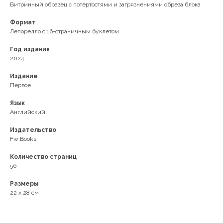
Витринный образец с потертостями и загрязнениями обреза блока
Формат
Лепорелло с 16-страничным буклетом
Год издания
2024
Издание
Первое
Язык
Английский
Издательство
Fw:Books
Количество страниц
56
Размеры
22 x 28 см